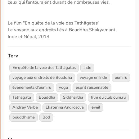
ceux qui l’entouraient durant de nombreuses vies.
Le film "En quête de la voie des Tathāgatas"
Le voyage aux endroits liés à Bouddha Shakyamuni
Inde et Népal, 2013
Теги
En quête de la voie des Tathāgatas
Inde
voyage aux endroits de Bouddha
voyage en Inde
oum.ru
événements d'oum.ru
yoga
esprit raisonnable
Tathagata
Bouddha
Siddhartha
film du club oum.ru
Andrey Verba
Ekaterina Androsova
éveil
bouddhisme
Bod