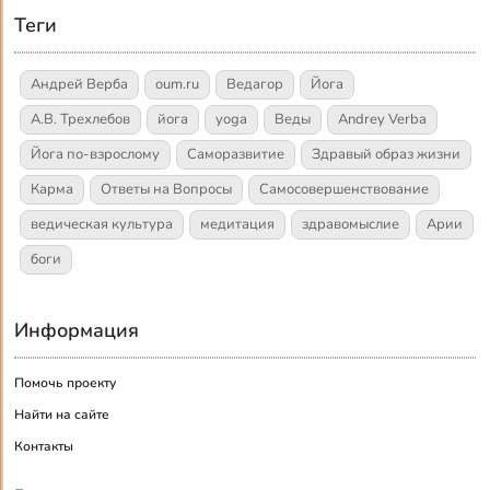
Теги
Андрей Верба
oum.ru
Ведагор
Йога
А.В. Трехлебов
йога
yoga
Веды
Andrey Verba
Йога по-взрослому
Саморазвитие
Здравый образ жизни
Карма
Ответы на Вопросы
Самосовершенствование
ведическая культура
медитация
здравомыслие
Арии
боги
Информация
Помочь проекту
Найти на сайте
Контакты