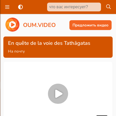
O
U
M
.
V
I
D
E
O
Предложить видео
En quête de la voie des Tathāgatas
На почту