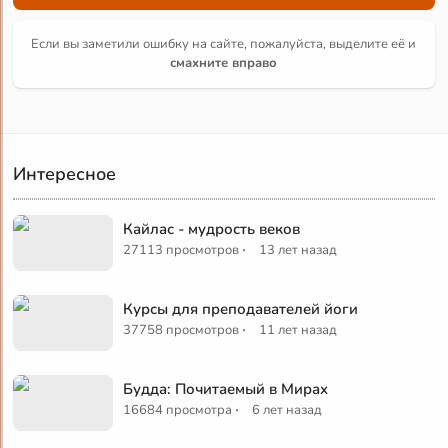
Если вы заметили ошибку на сайте, пожалуйста, выделите её и
смахните вправо
Интересное
Кайлас - мудрость веков
·
27113 просмотров
13 лет назад
Курсы для преподавателей йоги
·
37758 просмотров
11 лет назад
Будда: Почитаемый в Мирах
·
16684 просмотра
6 лет назад