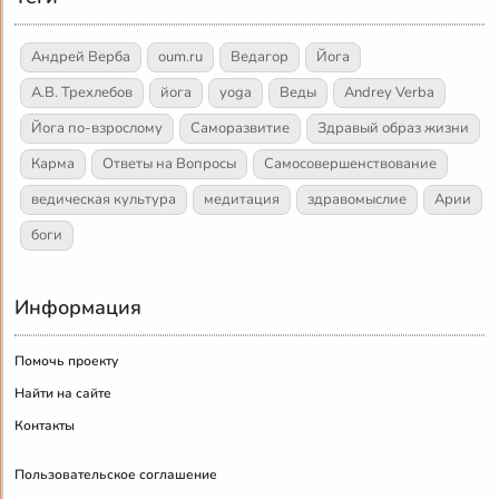
Андрей Верба
oum.ru
Ведагор
Йога
А.В. Трехлебов
йога
yoga
Веды
Andrey Verba
Йога по-взрослому
Саморазвитие
Здравый образ жизни
Карма
Ответы на Вопросы
Самосовершенствование
ведическая культура
медитация
здравомыслие
Арии
боги
Информация
Помочь проекту
Найти на сайте
Контакты
Пользовательское соглашение