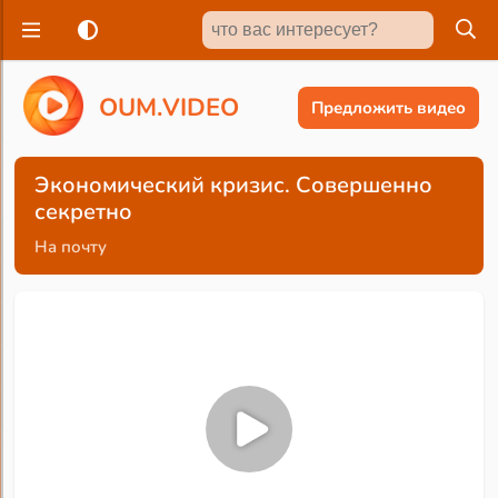
O
U
M
.
V
I
D
E
O
Предложить видео
Экономический кризис. Совершенно
секретно
На почту