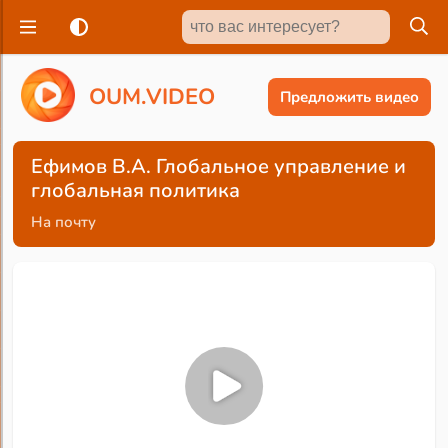
O
U
M
.
V
I
D
E
O
Предложить видео
Ефимов В.А. Глобальное управление и
глобальная политика
На почту