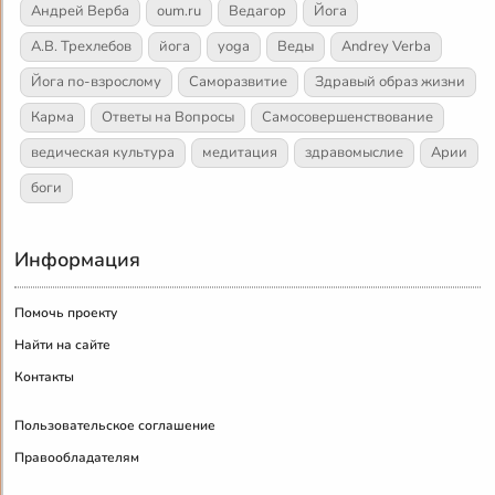
Андрей Верба
oum.ru
Ведагор
Йога
А.В. Трехлебов
йога
yoga
Веды
Andrey Verba
Йога по-взрослому
Саморазвитие
Здравый образ жизни
Карма
Ответы на Вопросы
Самосовершенствование
ведическая культура
медитация
здравомыслие
Арии
боги
Информация
Помочь проекту
Найти на сайте
Контакты
Пользовательское соглашение
Правообладателям