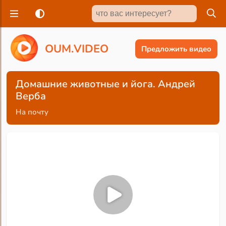
O
U
M
.
V
I
D
E
O
Предложить видео
Домашние животные и йога. Андрей
Верба
На почту