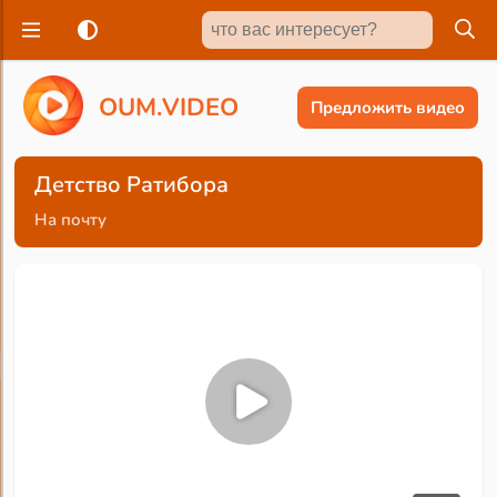
O
U
M
.
V
I
D
E
O
Предложить видео
Детство Ратибора
На почту