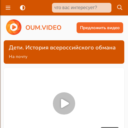
O
U
M
.
V
I
D
E
O
Предложить видео
Дети. История всероссийского обмана
На почту