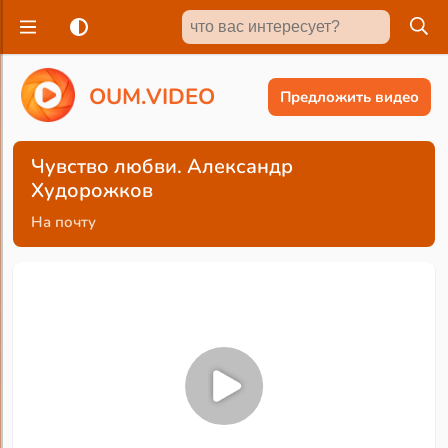
O
U
M
.
V
I
D
E
O
Предложить видео
Чувство любви. Александр
Худорожков
На почту