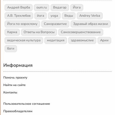
Андрей Верба
oum.ru
Ведагор
Йога
А.В. Трехлебов
йога
yoga
Веды
Andrey Verba
Йога по-взрослому
Саморазвитие
Здравый образ жизни
Карма
Ответы на Вопросы
Самосовершенствование
ведическая культура
медитация
здравомыслие
Арии
боги
Информация
Помочь проекту
Найти на сайте
Контакты
Пользовательское соглашение
Правообладателям