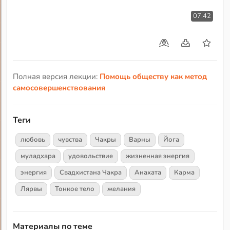
07:42
Полная версия лекции:
Помощь обществу как метод
самосовершенствования
Теги
любовь
чувства
Чакры
Варны
Йога
муладхара
удовольствие
жизненная энергия
энергия
Свадхистана Чакра
Анахата
Карма
Лярвы
Тонкое тело
желания
Материалы по теме