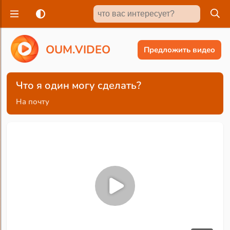
O
U
M
.
V
I
D
E
O
Предложить видео
Что я один могу сделать?
На почту