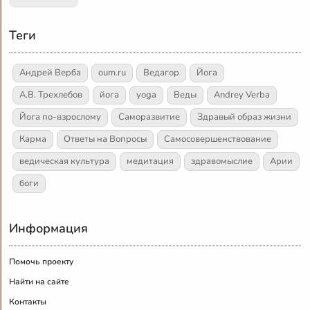
Теги
Андрей Верба
oum.ru
Ведагор
Йога
А.В. Трехлебов
йога
yoga
Веды
Andrey Verba
Йога по-взрослому
Саморазвитие
Здравый образ жизни
Карма
Ответы на Вопросы
Самосовершенствование
ведическая культура
медитация
здравомыслие
Арии
боги
Информация
Помочь проекту
Найти на сайте
Контакты