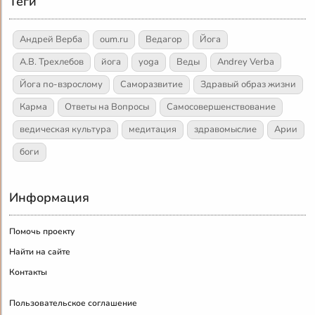
Теги
Андрей Верба
oum.ru
Ведагор
Йога
А.В. Трехлебов
йога
yoga
Веды
Andrey Verba
Йога по-взрослому
Саморазвитие
Здравый образ жизни
Карма
Ответы на Вопросы
Самосовершенствование
ведическая культура
медитация
здравомыслие
Арии
боги
Информация
Помочь проекту
Найти на сайте
Контакты
Пользовательское соглашение