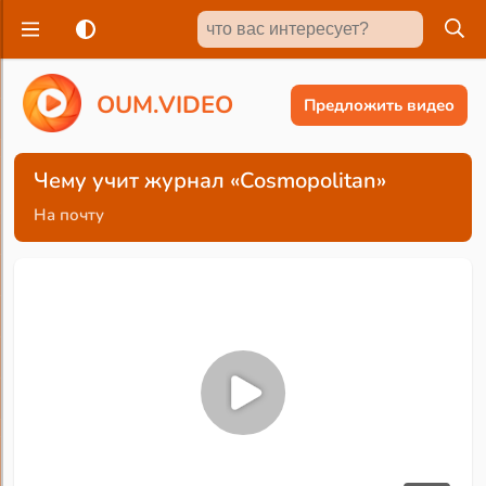
O
U
M
.
V
I
D
E
O
Предложить видео
Чему учит журнал «Cosmopolitan»
На почту