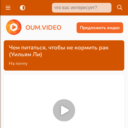
O
U
M
.
V
I
D
E
O
Предложить видео
Чем питаться, чтобы не кормить рак
(Уильям Ли)
На почту