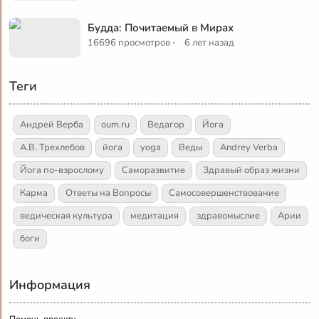
Будда: Почитаемый в Мирах
·
16696 просмотров
6 лет назад
Теги
Андрей Верба
oum.ru
Ведагор
Йога
А.В. Трехлебов
йога
yoga
Веды
Andrey Verba
Йога по-взрослому
Саморазвитие
Здравый образ жизни
Карма
Ответы на Вопросы
Самосовершенствование
ведическая культура
медитация
здравомыслие
Арии
боги
Информация
Помочь проекту