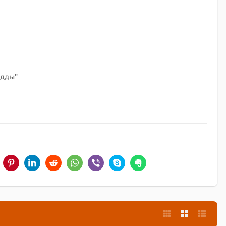
удды"