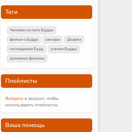
Теги
Человек на пути Будды
фильм о Будде
сансара
Дхарма
сострадание Будд
учение Будды
духовные фильмы
Плейлисты
Войдите
в аккаунт, чтобы
использовать плейлисты
Ваша помощь