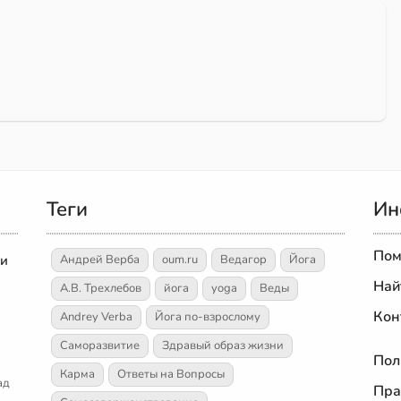
Теги
Ин
Пом
 и
Андрей Верба
oum.ru
Ведагор
Йога
Най
А.В. Трехлебов
йога
yoga
Веды
Кон
Andrey Verba
Йога по-взрослому
Саморазвитие
Здравый образ жизни
Пол
Карма
Ответы на Вопросы
ад
Пра