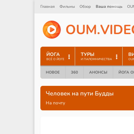
Главная
Фильмы
Обзор
Ваша помощь
OU
O
U
M
.
V
I
D
E
ЙОГА
ТУРЫ
В
ВСЁ О ЙОГЕ
И ПАЛОМНИЧЕСТВА
OU
НОВОЕ
360
АНОНСЫ
ЙОГА 
Человек на пути Будды
На почту