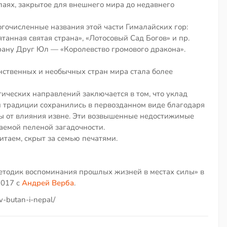
лаях, закрытое для внешнего мира до недавнего
огочисленные названия этой части Гималайских гор:
анная святая страна», «Лотосовый Сад Богов» и пр.
рану Друг Юл — «Королевство громового дракона».
инственных и необычных стран мира стала более
тических направлений заключается в том, что уклад
 и традиции сохранились в первозданном виде благодаря
ы от влияния извне. Эти возвышенные недостижимые
аемой пеленой загадочности.
итаем, скрыт за семью печатями.
етодик воспоминания прошлых жизней в местах силы» в
2017 с
Андрей Верба
.
v-butan-i-nepal/