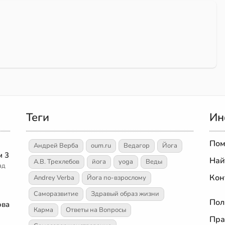
Теги
Ин
Пом
Андрей Верба
oum.ru
Ведагор
Йога
м 3
Най
А.В. Трехлебов
йога
yoga
Веды
ад
Кон
Andrey Verba
Йога по-взрослому
Саморазвитие
Здравый образ жизни
Пол
ова
Карма
Ответы на Вопросы
Пра