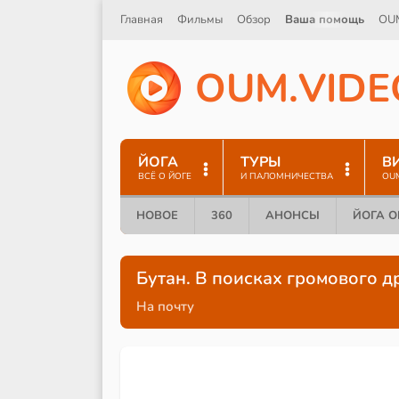
Главная
Фильмы
Обзор
Ваша помощь
OU
O
U
M
.
V
I
D
E
ЙОГА
ТУРЫ
В
ВСЁ О ЙОГЕ
И ПАЛОМНИЧЕСТВА
OU
НОВОЕ
360
АНОНСЫ
ЙОГА 
Бутан. В поисках громового д
На почту