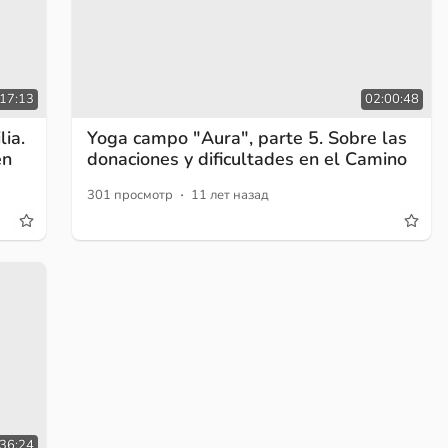
:17:13
02:00:48
lia.
Yoga campo "Aura", parte 5. Sobre las
en
donaciones y dificultades en el Camino
·
301 просмотр
11 лет назад
36:24