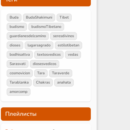
Buda
BudaShakimuni
Tibet
budismo
budismoTibetano
guardianesdelcamino
seresdivinos
dioses
lugarsagrado
estilotibetan
bodhisattva
textosvedicos
vedas
Sarasvati
diosesvedicos
cosmovicion
Tara
Taraverde
Tarablanka
Chakras
anahata
amorcomp
Плейлисты