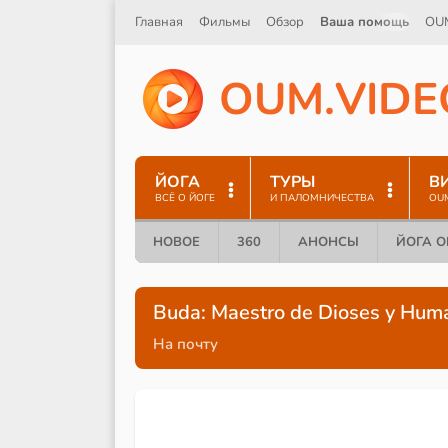
Главная
Фильмы
Обзор
Ваша помощь
OU
O
U
M
.
V
I
D
E
ЙОГА
ТУРЫ
В
ВСЁ О ЙОГЕ
И ПАЛОМНИЧЕСТВА
OU
НОВОЕ
360
АНОНСЫ
ЙОГА 
Buda: Maestro de Dioses y Hum
На почту