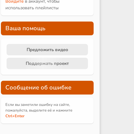
Войдите
в аккаунт, чтобы
использовать плейлисты
Ваша помощь
Предложить видео
Поддержать проект
Сообщение об ошибке
Если вы заметили ошибку на сайте,
пожалуйста, выделите её и
нажмите
Ctrl
+Enter