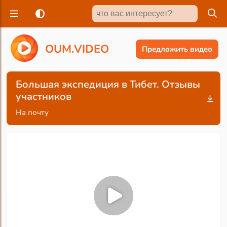
O
U
M
.
V
I
D
E
O
Предложить видео
Большая экспедиция в Тибет. Отзывы
участников
На почту