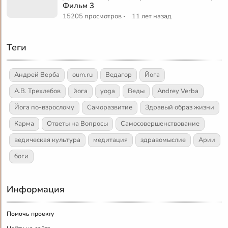
Фильм 3
·
15205 просмотров
11 лет назад
Теги
Андрей Верба
oum.ru
Ведагор
Йога
А.В. Трехлебов
йога
yoga
Веды
Andrey Verba
Йога по-взрослому
Саморазвитие
Здравый образ жизни
Карма
Ответы на Вопросы
Самосовершенствование
ведическая культура
медитация
здравомыслие
Арии
боги
Информация
Помочь проекту