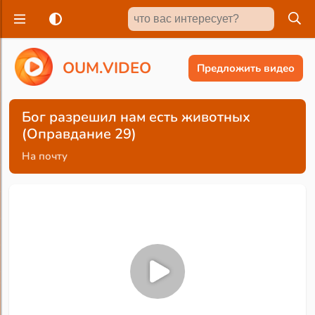
O
U
M
.
V
I
D
E
O
Предложить видео
Бог разрешил нам есть животных
(Оправдание 29)
На почту