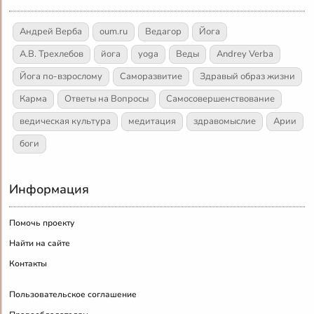
Андрей Верба
oum.ru
Ведагор
Йога
А.В. Трехлебов
йога
yoga
Веды
Andrey Verba
Йога по-взрослому
Саморазвитие
Здравый образ жизни
Карма
Ответы на Вопросы
Самосовершенствование
ведическая культура
медитация
здравомыслие
Арии
боги
Информация
Помочь проекту
Найти на сайте
Контакты
Пользовательское соглашение