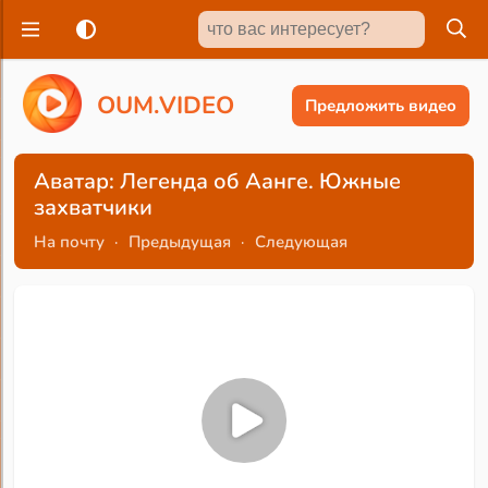
O
U
M
.
V
I
D
E
O
Предложить видео
Аватар: Легенда об Аанге. Южные
захватчики
На почту
·
Предыдущая
·
Следующая