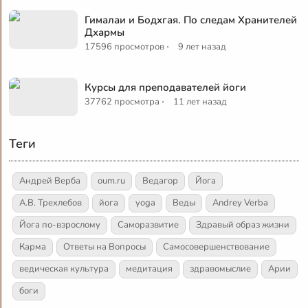
Гималаи и Бодхгая. По следам Хранителей
Дхармы
·
17596 просмотров
9 лет назад
Курсы для преподавателей йоги
·
37762 просмотра
11 лет назад
Теги
Андрей Верба
oum.ru
Ведагор
Йога
А.В. Трехлебов
йога
yoga
Веды
Andrey Verba
Йога по-взрослому
Саморазвитие
Здравый образ жизни
Карма
Ответы на Вопросы
Самосовершенствование
ведическая культура
медитация
здравомыслие
Арии
боги