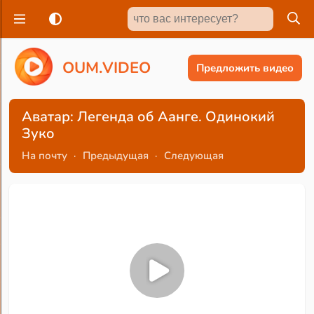
O
U
M
.
V
I
D
E
O
Предложить видео
Аватар: Легенда об Аанге. Одинокий
Зуко
На почту
·
Предыдущая
·
Следующая