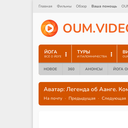
Главная
Фильмы
Обзор
Ваша помощь
OU
O
U
M
.
V
I
D
E
ЙОГА
ТУРЫ
В
ВСЁ О ЙОГЕ
И ПАЛОМНИЧЕСТВА
OU
НОВОЕ
360
АНОНСЫ
ЙОГА 
Аватар: Легенда об Аанге. Ко
На почту
·
Предыдущая
·
Следующая