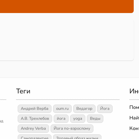
Теги
Ин
Пом
Андрей Верба
oum.ru
Ведагор
Йога
Най
А.В. Трехлебов
йога
yoga
Веды
ад
Кон
Andrey Verba
Йога по-взрослому
Саморазвитие
Здравый образ жизни