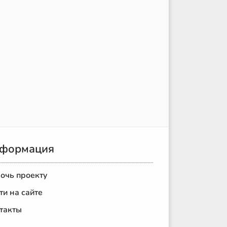
формация
очь проекту
ти на сайте
такты