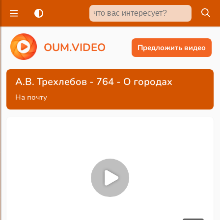
O
U
M
.
V
I
D
E
O
Предложить видео
А.В. Трехлебов - 764 - О городах
На почту