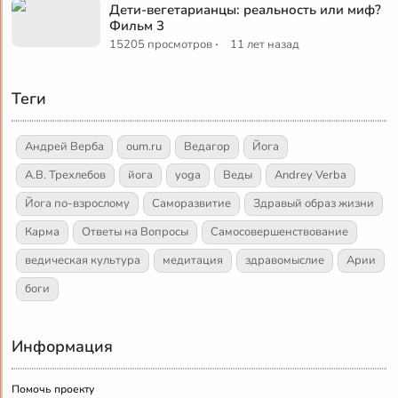
Дети-вегетарианцы: реальность или миф?
Фильм 3
·
15205 просмотров
11 лет назад
Теги
Андрей Верба
oum.ru
Ведагор
Йога
А.В. Трехлебов
йога
yoga
Веды
Andrey Verba
Йога по-взрослому
Саморазвитие
Здравый образ жизни
Карма
Ответы на Вопросы
Самосовершенствование
ведическая культура
медитация
здравомыслие
Арии
боги
Информация
Помочь проекту