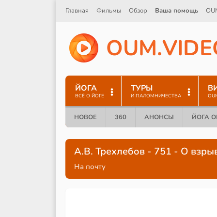
Главная
Фильмы
Обзор
Ваша помощь
OU
O
U
M
.
V
I
D
E
ЙОГА
ТУРЫ
В
ВСЁ О ЙОГЕ
И ПАЛОМНИЧЕСТВА
OU
НОВОЕ
360
АНОНСЫ
ЙОГА 
А.В. Трехлебов - 751 - О взр
На почту