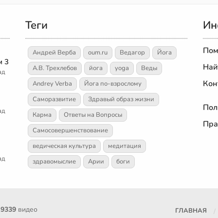
Теги
Ин
Пом
Андрей Верба
oum.ru
Ведагор
Йога
м 3
Най
А.В. Трехлебов
йога
yoga
Веды
ад
Кон
Andrey Verba
Йога по-взрослому
Саморазвитие
Здравый образ жизни
Пол
ад
Карма
Ответы на Вопросы
Пра
Самосовершенствование
ведическая культура
медитация
ад
здравомыслие
Арии
боги
е
9339
видео
ГЛАВНАЯ