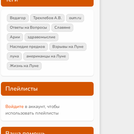
Ведагор
Трехлебов А.В.
oum.ru
Ответы на Вопросы
Славяне
Арии
здравомыслие
Наследие предков
Взрывы на Луне
луна
американцы на Луне
Жизнь на Луне
Плейлисты
Войдите
в аккаунт, чтобы
использовать плейлисты
Ваша помощь