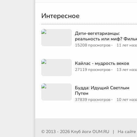
Интересное
Дети-вегетарианцы:
реальность или миф? Филь
·
15208 просмотров
11 лет наз
Кайлас - мудрость веков
·
27119 просмотров
13 лет наз
Будда: Идущий Светлым
Путем
·
37839 просмотров
10 лет наз
© 2013 - 2026 Клуб йоги
OUM.RU
|
На сайт