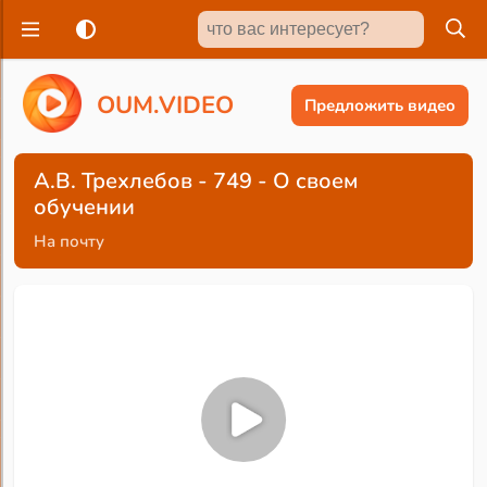
O
U
M
.
V
I
D
E
O
Предложить видео
А.В. Трехлебов - 749 - О своем
обучении
На почту