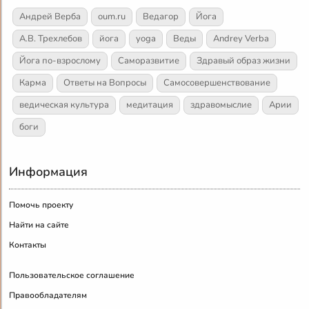
Андрей Верба
oum.ru
Ведагор
Йога
А.В. Трехлебов
йога
yoga
Веды
Andrey Verba
Йога по-взрослому
Саморазвитие
Здравый образ жизни
Карма
Ответы на Вопросы
Самосовершенствование
ведическая культура
медитация
здравомыслие
Арии
боги
Информация
Помочь проекту
Найти на сайте
Контакты
Пользовательское соглашение
Правообладателям