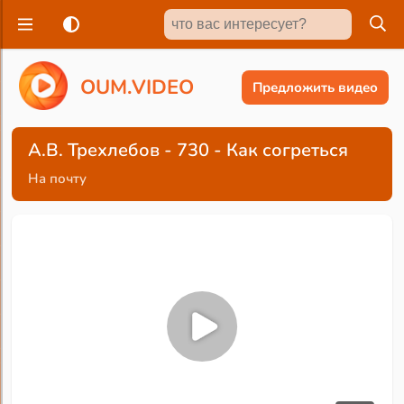
O
U
M
.
V
I
D
E
O
Предложить видео
А.В. Трехлебов - 730 - Как согреться
На почту