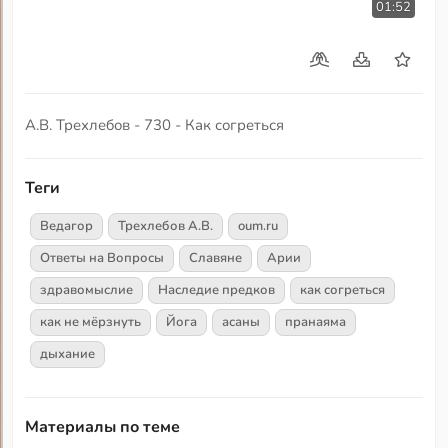
01:52
А.В. Трехлебов - 730 - Как согреться
Теги
Ведагор
Трехлебов А.В.
oum.ru
Ответы на Вопросы
Славяне
Арии
здравомыслие
Наследие предков
как согреться
как не мёрзнуть
Йога
асаны
пранаяма
дыхание
Материалы по теме