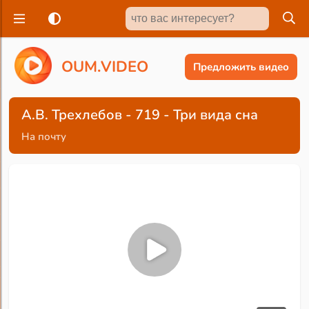
O
U
M
.
V
I
D
E
O
Предложить видео
А.В. Трехлебов - 719 - Три вида сна
На почту