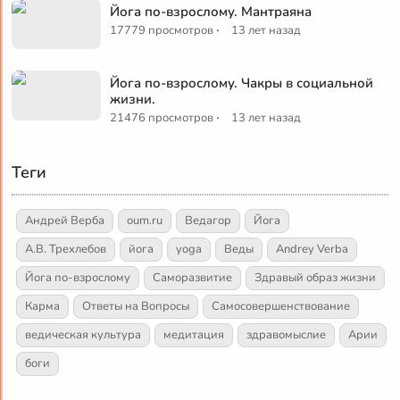
Йога по-взрослому. Мантраяна
·
17779 просмотров
13 лет назад
Йога по-взрослому. Чакры в социальной
жизни.
·
21476 просмотров
13 лет назад
Теги
Андрей Верба
oum.ru
Ведагор
Йога
А.В. Трехлебов
йога
yoga
Веды
Andrey Verba
Йога по-взрослому
Саморазвитие
Здравый образ жизни
Карма
Ответы на Вопросы
Самосовершенствование
ведическая культура
медитация
здравомыслие
Арии
боги