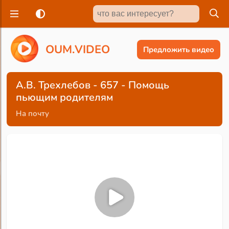
O
U
M
.
V
I
D
E
O
Предложить видео
А.В. Трехлебов - 657 - Помощь
пьющим родителям
На почту