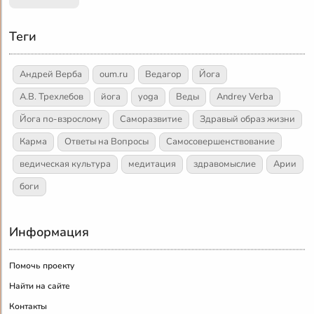
Теги
Андрей Верба
oum.ru
Ведагор
Йога
А.В. Трехлебов
йога
yoga
Веды
Andrey Verba
Йога по-взрослому
Саморазвитие
Здравый образ жизни
Карма
Ответы на Вопросы
Самосовершенствование
ведическая культура
медитация
здравомыслие
Арии
боги
Информация
Помочь проекту
Найти на сайте
Контакты