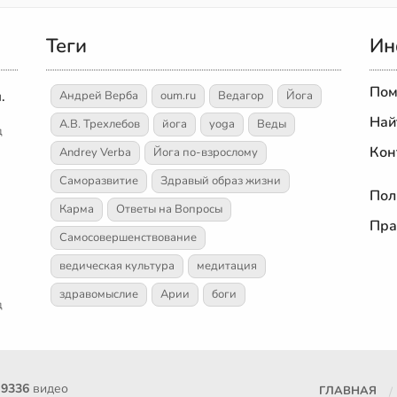
Теги
Ин
Пом
.
Андрей Верба
oum.ru
Ведагор
Йога
Най
А.В. Трехлебов
йога
yoga
Веды
д
Кон
Andrey Verba
Йога по-взрослому
Саморазвитие
Здравый образ жизни
Пол
Карма
Ответы на Вопросы
Пра
Самосовершенствование
ведическая культура
медитация
здравомыслие
Арии
боги
д
е
9336
видео
ГЛАВНАЯ