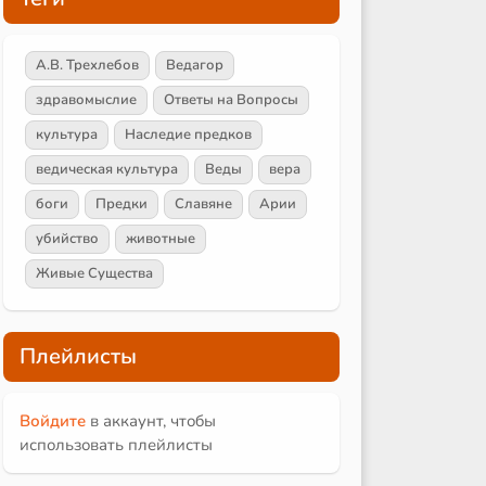
А.В. Трехлебов
Ведагор
здравомыслие
Ответы на Вопросы
культура
Наследие предков
ведическая культура
Веды
вера
боги
Предки
Славяне
Арии
убийство
животные
Живые Существа
Плейлисты
Войдите
в аккаунт, чтобы
использовать плейлисты