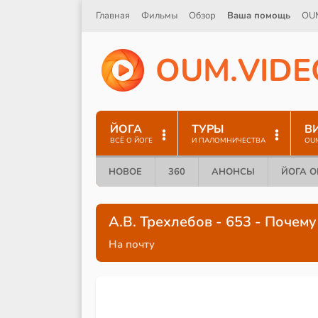
Главная
Фильмы
Обзор
Ваша помощь
OU
O
U
M
.
V
I
D
E
ЙОГА
ТУРЫ
В
ВСЁ О ЙОГЕ
И ПАЛОМНИЧЕСТВА
OU
НОВОЕ
360
АНОНСЫ
ЙОГА 
А.В. Трехлебов - 653 - Почем
На почту