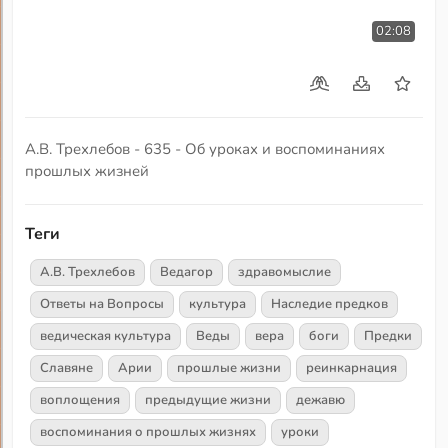
02:08
А.В. Трехлебов - 635 - Об уроках и воспоминаниях
прошлых жизней
Теги
А.В. Трехлебов
Ведагор
здравомыслие
Ответы на Вопросы
культура
Наследие предков
ведическая культура
Веды
вера
боги
Предки
Славяне
Арии
прошлые жизни
реинкарнация
воплощения
предыдущие жизни
дежавю
воспоминания о прошлых жизнях
уроки