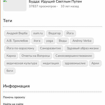
Будда: Идущий Светлым Путем
·
37837 просмотров
10 лет назад
Теги
Андрей Верба
oum.ru
Ведагор
Йога
А.В. Трехлебов
йога
yoga
Веды
Andrey Verba
Йога по-взрослому
Саморазвитие
Здравый образ жизни
Карма
Ответы на Вопросы
Самосовершенствование
ведическая культура
медитация
здравомыслие
Арии
боги
Информация
Помочь проекту
Найти на сайте