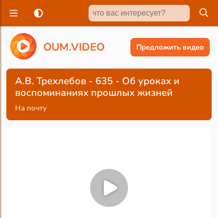
O
U
M
.
V
I
D
E
O
Предложить видео
А.В. Трехлебов - 635 - Об уроках и
воспоминаниях прошлых жизней
На почту