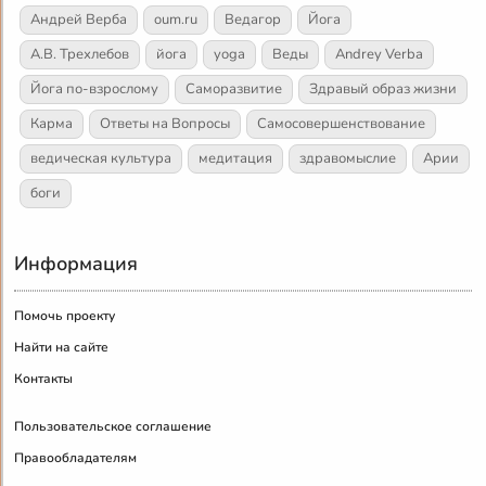
Андрей Верба
oum.ru
Ведагор
Йога
А.В. Трехлебов
йога
yoga
Веды
Andrey Verba
Йога по-взрослому
Саморазвитие
Здравый образ жизни
Карма
Ответы на Вопросы
Самосовершенствование
ведическая культура
медитация
здравомыслие
Арии
боги
Информация
Помочь проекту
Найти на сайте
Контакты
Пользовательское соглашение
Правообладателям