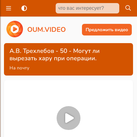
O
U
M
.
V
I
D
E
O
Предложить видео
А.В. Трехлебов - 50 - Могут ли
вырезать хару при операции.
На почту