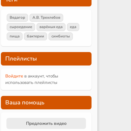
Ведагор
А.В. Трехлебов
сыроедение
варёныя еда
еда
пища
бактерии
симбиоты
Плейлисты
Войдите
в аккаунт, чтобы
использовать плейлисты
Ваша помощь
Предложить видео