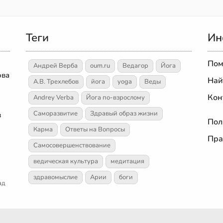
Теги
Ин
Пом
Андрей Верба
oum.ru
Ведагор
Йога
ова
Най
А.В. Трехлебов
йога
yoga
Веды
Кон
Andrey Verba
Йога по-взрослому
Саморазвитие
Здравый образ жизни
в
Пол
Карма
Ответы на Вопросы
Пра
Самосовершенствование
ведическая культура
медитация
здравомыслие
Арии
боги
ад