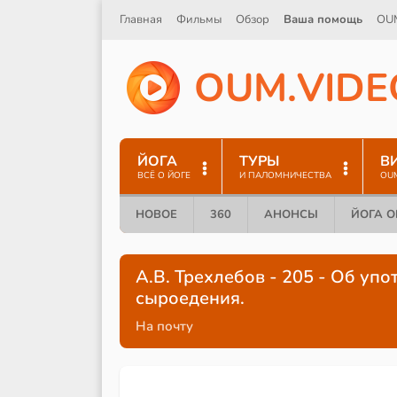
Главная
Фильмы
Обзор
Ваша помощь
OU
O
U
M
.
V
I
D
E
ЙОГА
ТУРЫ
В
ВСЁ О ЙОГЕ
И ПАЛОМНИЧЕСТВА
OU
НОВОЕ
360
АНОНСЫ
ЙОГА 
А.В. Трехлебов - 205 - Об уп
сыроедения.
На почту