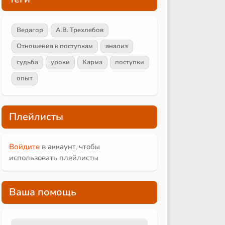
Ведагор
А.В. Трехлебов
Отношения к поступкам
анализ
судьба
уроки
Карма
поступки
опыт
Плейлисты
Войдите
в аккаунт, чтобы
использовать плейлисты
Ваша помощь