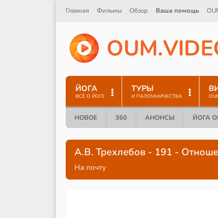
Главная
Фильмы
Обзор
Ваша помощь
OU
O
U
M
.
V
I
D
E
ЙОГА
ТУРЫ
В
ВСЁ О ЙОГЕ
И ПАЛОМНИЧЕСТВА
OU
НОВОЕ
360
АНОНСЫ
ЙОГА 
А.В. Трехлебов - 191 - Отноше
На почту