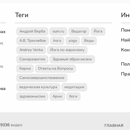
Теги
Ин
Пом
рах
Андрей Верба
oum.ru
Ведагор
Йога
Най
А.В. Трехлебов
йога
yoga
Веды
ад
Кон
Andrey Verba
Йога по-взрослому
Саморазвитие
Здравый образ жизни
Пол
ад
Карма
Ответы на Вопросы
Пра
Самосовершенствование
ведическая культура
медитация
ова
здравомыслие
Арии
боги
е
9336
видео
ГЛАВНАЯ