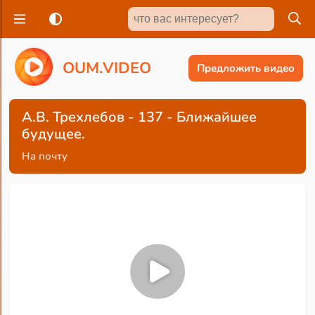
O
U
M
.
V
I
D
E
O
Предложить видео
А.В. Трехлебов - 137 - Ближайшее
будущее.
На почту