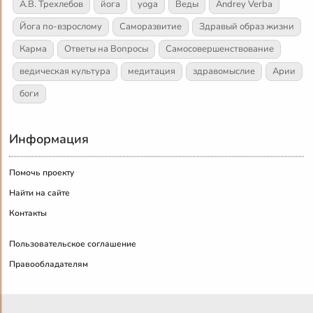
А.В. Трехлебов
йога
yoga
Веды
Andrey Verba
Йога по-взрослому
Саморазвитие
Здравый образ жизни
Карма
Ответы на Вопросы
Самосовершенствование
ведическая культура
медитация
здравомыслие
Арии
боги
Информация
Помочь проекту
Найти на сайте
Контакты
Пользовательское соглашение
Правообладателям