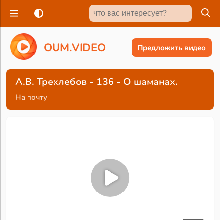
O
U
M
.
V
I
D
E
O
Предложить видео
А.В. Трехлебов - 136 - О шаманах.
На почту