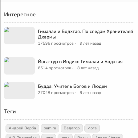
Интересное
Гималаи и Бодхгая. По следам Хранителей
Дхармы
·
17596 просмотров
9 лет назад
Йога-тур в Индию: Гималаи и Бодхгая
·
6514 просмотров
8 лет назад
Будда: Учитель Богов и Людей
·
27048 просмотров
9 лет назад
Теги
Андрей Верба
oum.ru
Ведагор
Йога
А.В. Трехлебов
йога
yoga
Веды
Andrey Verba