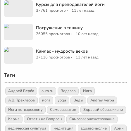
Курсы для преподавателей йоги
·
37761 просмотр
11 лет назад
Погружение в тишину
·
26055 просмотров
10 лет назад
Кайлас - мудрость веков
·
27116 просмотров
13 лет назад
Теги
Андрей Верба
oum.ru
Ведагор
Йога
А.В. Трехлебов
йога
yoga
Веды
Andrey Verba
Йога по-взрослому
Саморазвитие
Здравый образ жизни
Карма
Ответы на Вопросы
Самосовершенствование
ведическая культура
медитация
здравомыслие
Арии