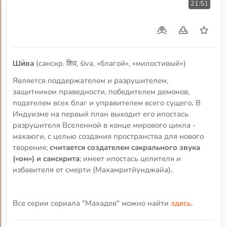
21:51
Ши́ва
(санскр. शिव, śiva, «благой», «милостивый»)
Является поддержателем и разрушителем,
защитником праведности, победителем демонов,
подателем всех благ и управителем всего сущего
.
В
Индуизме на первый план выходит его ипостась
разрушителя Вселенной в конце мирового цикла -
махаюги, с целью создания пространства для нового
творения;
считается создателем сакрального звука
(«ом») и санскрита
; имеет ипостась целителя и
избавителя от смерти (Махамритйунджайа)
.
Все серии сериала "Махадев" можно найти
здесь
.