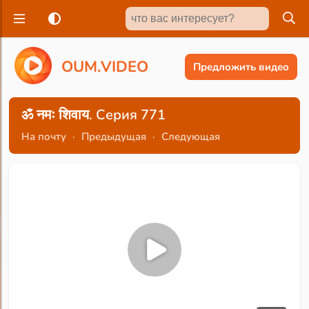
O
U
M
.
V
I
D
E
O
Предложить видео
ॐ नमः शिवाय. Серия 771
На почту
·
Предыдущая
·
Следующая