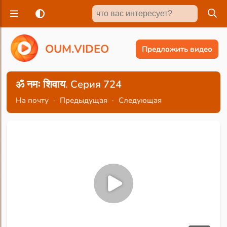
O
U
M
.
V
I
D
E
O
Предложить видео
ॐ नमः शिवाय. Серия 724
На почту
·
Предыдущая
·
Следующая