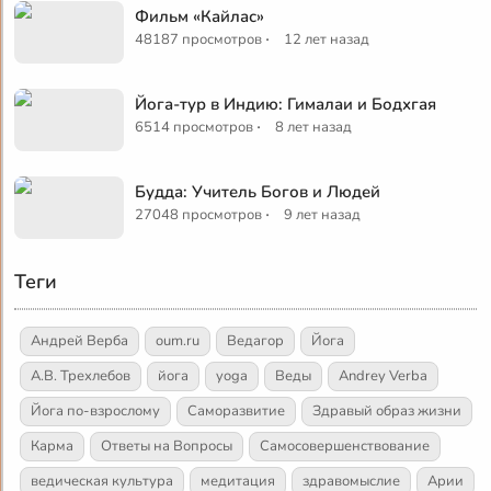
Фильм «Кайлас»
·
48187 просмотров
12 лет назад
Йога-тур в Индию: Гималаи и Бодхгая
·
6514 просмотров
8 лет назад
Будда: Учитель Богов и Людей
·
27048 просмотров
9 лет назад
Теги
Андрей Верба
oum.ru
Ведагор
Йога
А.В. Трехлебов
йога
yoga
Веды
Andrey Verba
Йога по-взрослому
Саморазвитие
Здравый образ жизни
Карма
Ответы на Вопросы
Самосовершенствование
ведическая культура
медитация
здравомыслие
Арии