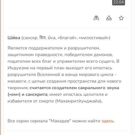
22:04
Ши́ва
(санскр. शिव, śiva, «благой», «милостивый»)
Является поддержателем и разрушителем,
защитником праведности, победителем демонов,
подателем всех благ и управителем всего сущего
.
В
Индуизме на первый план выходит его ипостась
разрушителя Вселенной в конце мирового цикла -
махаюги, с целью создания пространства для нового
творения;
считается создателем сакрального звука
(«ом») и санскрита
; имеет ипостась целителя и
избавителя от смерти (Махамритйунджайа)
.
Все серии сериала "Махадев" можно найти
здесь
.