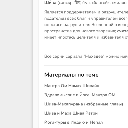
Ши́ва
(санскр. शिव, śiva, «благой», «мило
Является поддержателем и разрушителе
подателем всех благ и управителем всег
ипостась разрушителя Вселенной в конц
пространства для нового творения;
счита
имеет ипостась целителя и избавителя 
Все серии сериала "Махадев" можно на
Материалы по теме
Мантра Ом Намах Шивайя
Здравомыслие в Йоге. Мантра ОМ
Шива-Махапурана (избранные главы)
Шива и Маха Шива Ратри
Йога-туры в Индию и Непал