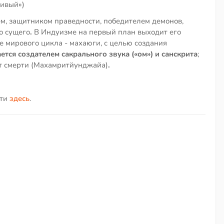
стивый»)
м, защитником праведности, победителем демонов,
о сущего
.
В Индуизме на первый план выходит его
е мирового цикла - махаюги, с целью создания
ется создателем сакрального звука («ом») и санскрита
;
от смерти (Махамритйунджайа)
.
йти
здесь
.