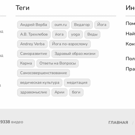
Теги
Ин
Пом
Андрей Верба
oum.ru
Ведагор
Йога
ад
Най
А.В. Трехлебов
йога
yoga
Веды
Кон
Andrey Verba
Йога по-взрослому
Саморазвитие
Здравый образ жизни
ад
Пол
Карма
Ответы на Вопросы
Пра
Самосовершенствование
ведическая культура
медитация
д
здравомыслие
Арии
боги
е
9338
видео
ГЛАВНАЯ