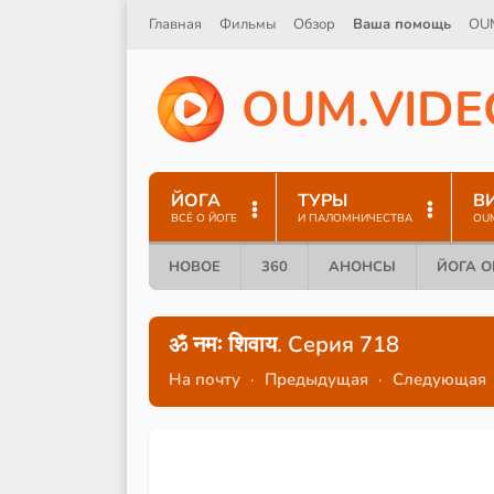
Главная
Фильмы
Обзор
Ваша помощь
OU
O
U
M
.
V
I
D
E
ЙОГА
ТУРЫ
В
ВСЁ О ЙОГЕ
И ПАЛОМНИЧЕСТВА
OU
НОВОЕ
360
АНОНСЫ
ЙОГА 
ॐ नमः शिवाय. Серия 718
На почту
·
Предыдущая
·
Следующая