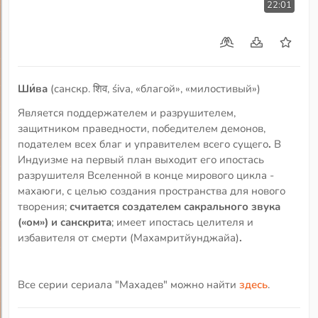
22:01
Ши́ва
(санскр. शिव, śiva, «благой», «милостивый»)
Является поддержателем и разрушителем,
защитником праведности, победителем демонов,
подателем всех благ и управителем всего сущего
.
В
Индуизме на первый план выходит его ипостась
разрушителя Вселенной в конце мирового цикла -
махаюги, с целью создания пространства для нового
творения;
считается создателем сакрального звука
(«ом») и санскрита
; имеет ипостась целителя и
избавителя от смерти (Махамритйунджайа)
.
Все серии сериала "Махадев" можно найти
здесь
.