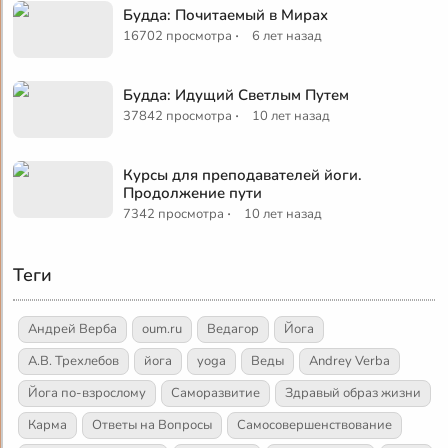
Будда: Почитаемый в Мирах
·
16702 просмотра
6 лет назад
Будда: Идущий Светлым Путем
·
37842 просмотра
10 лет назад
Курсы для преподавателей йоги.
Продолжение пути
·
7342 просмотра
10 лет назад
Теги
Андрей Верба
oum.ru
Ведагор
Йога
А.В. Трехлебов
йога
yoga
Веды
Andrey Verba
Йога по-взрослому
Саморазвитие
Здравый образ жизни
Карма
Ответы на Вопросы
Самосовершенствование