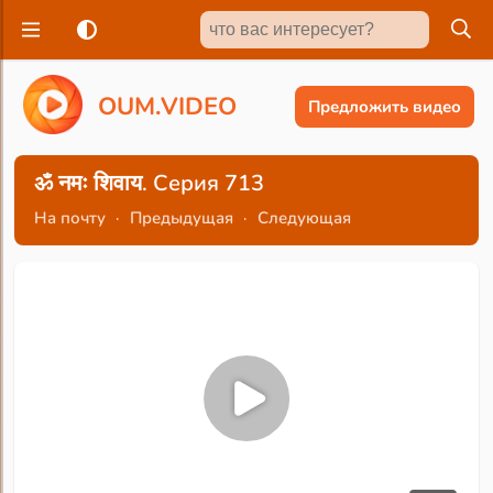
O
U
M
.
V
I
D
E
O
Предложить видео
ॐ नमः शिवाय. Серия 713
На почту
·
Предыдущая
·
Следующая