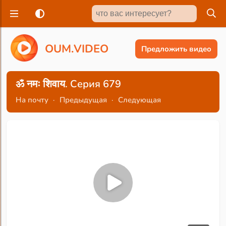
O
U
M
.
V
I
D
E
O
Предложить видео
ॐ नमः शिवाय. Серия 679
На почту
·
Предыдущая
·
Следующая