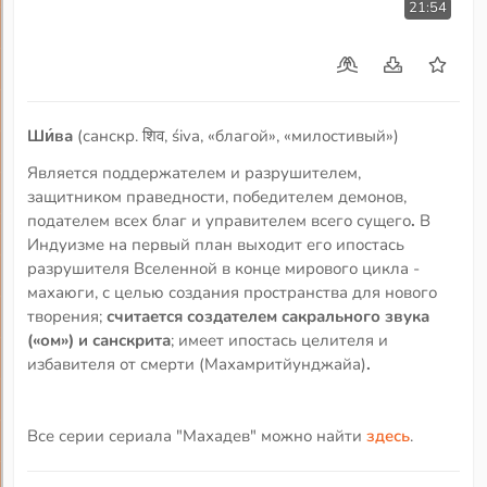
21:54
Ши́ва
(санскр. शिव, śiva, «благой», «милостивый»)
Является поддержателем и разрушителем,
защитником праведности, победителем демонов,
подателем всех благ и управителем всего сущего
.
В
Индуизме на первый план выходит его ипостась
разрушителя Вселенной в конце мирового цикла -
махаюги, с целью создания пространства для нового
творения;
считается создателем сакрального звука
(«ом») и санскрита
; имеет ипостась целителя и
избавителя от смерти (Махамритйунджайа)
.
Все серии сериала "Махадев" можно найти
здесь
.