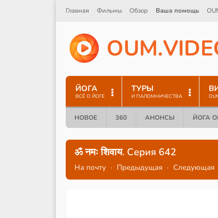
Главная
Фильмы
Обзор
Ваша помощь
OU
O
U
M
.
V
I
D
E
ЙОГА
ТУРЫ
В
ВСЁ О ЙОГЕ
И ПАЛОМНИЧЕСТВА
OU
НОВОЕ
360
АНОНСЫ
ЙОГА 
ॐ नमः शिवाय. Серия 642
На почту
·
Предыдущая
·
Следующая