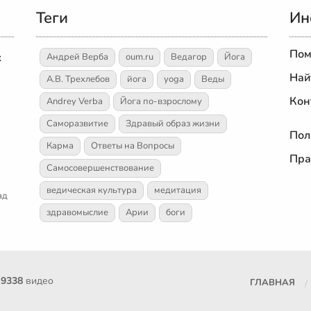
Теги
Ин
Пом
х
Андрей Верба
oum.ru
Ведагор
Йога
Най
А.В. Трехлебов
йога
yoga
Веды
Кон
Andrey Verba
Йога по-взрослому
Саморазвитие
Здравый образ жизни
Пол
Карма
Ответы на Вопросы
Пра
Самосовершенствование
ведическая культура
медитация
ад
здравомыслие
Арии
боги
е
9338
видео
ГЛАВНАЯ