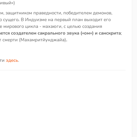
стивый»)
м, защитником праведности, победителем демонов,
о сущего
.
В Индуизме на первый план выходит его
е мирового цикла - махаюги, с целью создания
ется создателем сакрального звука («ом») и санскрита
;
от смерти (Махамритйунджайа)
.
йти
здесь
.