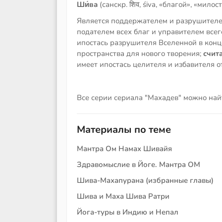
Ши́ва
(санскр. शिव, śiva, «благой», «мило
Является поддержателем и разрушителе
подателем всех благ и управителем всег
ипостась разрушителя Вселенной в конц
пространства для нового творения;
счита
имеет ипостась целителя и избавителя 
Все серии сериала "Махадев" можно на
Материалы по теме
Мантра Ом Намах Шивайя
Здравомыслие в Йоге. Мантра ОМ
Шива-Махапурана (избранные главы)
Шива и Маха Шива Ратри
Йога-туры в Индию и Непал