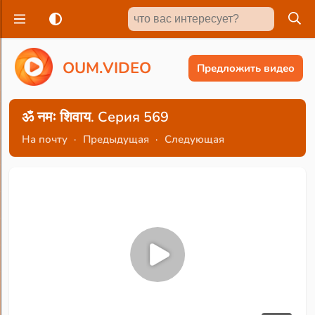
O
U
M
.
V
I
D
E
O
Предложить видео
ॐ नमः शिवाय. Серия 569
На почту
·
Предыдущая
·
Следующая