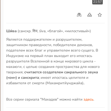
21:57
Ши́ва
(санскр. शिव, śiva, «благой», «милостивый»)
Является поддержателем и разрушителем,
защитником праведности, победителем демонов,
подателем всех благ и управителем всего сущего
.
В
Индуизме на первый план выходит его ипостась
разрушителя Вселенной в конце мирового цикла -
махаюги, с целью создания пространства для нового
творения;
считается создателем сакрального звука
(«ом») и санскрита
; имеет ипостась целителя и
избавителя от смерти (Махамритйунджайа)
.
Все серии сериала "Махадев" можно найти
здесь
.