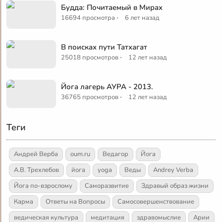
Будда: Почитаемый в Мирах
·
16694 просмотра
6 лет назад
В поисках пути Татхагат
·
25018 просмотров
12 лет назад
Йога лагерь АУРА - 2013.
·
36765 просмотров
12 лет назад
Теги
Андрей Верба
oum.ru
Ведагор
Йога
А.В. Трехлебов
йога
yoga
Веды
Andrey Verba
Йога по-взрослому
Саморазвитие
Здравый образ жизни
Карма
Ответы на Вопросы
Самосовершенствование
ведическая культура
медитация
здравомыслие
Арии