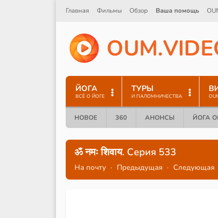
Главная
Фильмы
Обзор
Ваша помощь
OU
O
U
M
.
V
I
D
E
ЙОГА
ТУРЫ
В
ВСЁ О ЙОГЕ
И ПАЛОМНИЧЕСТВА
OU
НОВОЕ
360
АНОНСЫ
ЙОГА 
ॐ नमः शिवाय. Серия 533
На почту
·
Предыдущая
·
Следующая