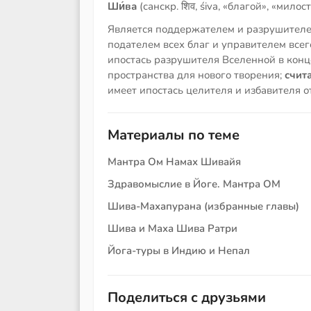
Ши́ва
(санскр. शिव, śiva, «благой», «мило
Является поддержателем и разрушителе
подателем всех благ и управителем всег
ипостась разрушителя Вселенной в конц
пространства для нового творения;
счита
имеет ипостась целителя и избавителя 
Материалы по теме
Мантра Ом Намах Шивайя
Здравомыслие в Йоге. Мантра ОМ
Шива-Махапурана (избранные главы)
Шива и Маха Шива Ратри
Йога-туры в Индию и Непал
Поделиться с друзьями