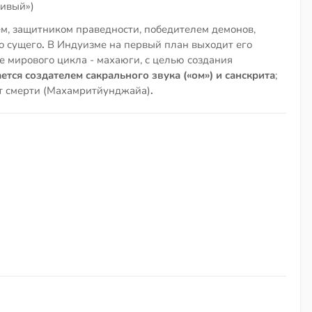
стивый»)
м, защитником праведности, победителем демонов,
о сущего
.
В Индуизме на первый план выходит его
е мирового цикла - махаюги, с целью создания
ется создателем сакрального звука («ом») и санскрита
;
от смерти (Махамритйунджайа)
.