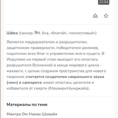
22:04
Ши́ва
(санскр. शिव, śiva, «благой», «милостивый»)
Является поддержателем и разрушителем,
защитником праведности, победителем демонов,
подателем всех благ и управителем всего сущего
.
В
Индуизме на первый план выходит его ипостась
разрушителя Вселенной в конце мирового цикла -
махаюги, с целью создания пространства для нового
творения;
считается создателем сакрального звука
(«ом») и санскрита
; имеет ипостась целителя и
избавителя от смерти (Махамритйунджайа)
.
Материалы по теме
Мантра Ом Намах Шивайя