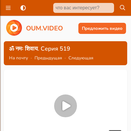
O
U
M
.
V
I
D
E
O
Предложить видео
ॐ नमः शिवाय. Серия 519
На почту
·
Предыдущая
·
Следующая