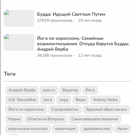
Будда: Идущий Светлым Путем
·
37839 просмотров
10 лет назад
Йога по-взрослому. Семейные
взаимоотношения. Откуда берутся Будды.
Андрей Верба
·
36188 просмотров
12 лет назад
Теги
Андрей Верба
oum.ru
Ведагор
Йога
А.В. Трехлебов
йога
yoga
Веды
Andrey Verba
Йога по-взрослому
Саморазвитие
Здравый образ жизни
Карма
Ответы на Вопросы
Самосовершенствование
ведическая культура
медитация
здравомыслие
Арии