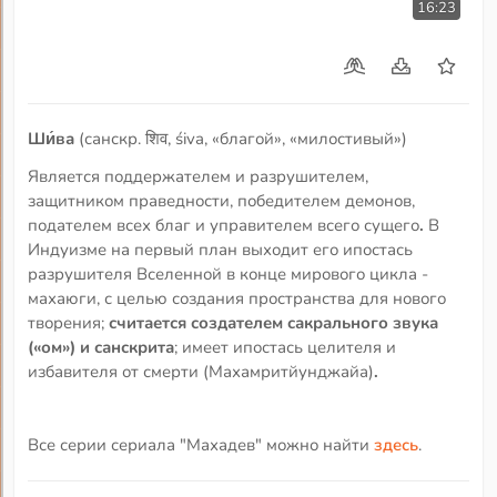
16:23
Ши́ва
(санскр. शिव, śiva, «благой», «милостивый»)
Является поддержателем и разрушителем,
защитником праведности, победителем демонов,
подателем всех благ и управителем всего сущего
.
В
Индуизме на первый план выходит его ипостась
разрушителя Вселенной в конце мирового цикла -
махаюги, с целью создания пространства для нового
творения;
считается создателем сакрального звука
(«ом») и санскрита
; имеет ипостась целителя и
избавителя от смерти (Махамритйунджайа)
.
Все серии сериала "Махадев" можно найти
здесь
.