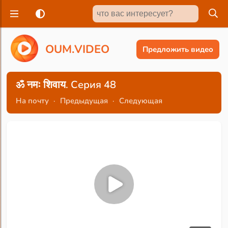
O
U
M
.
V
I
D
E
O
Предложить видео
ॐ नमः शिवाय. Серия 48
На почту
·
Предыдущая
·
Следующая