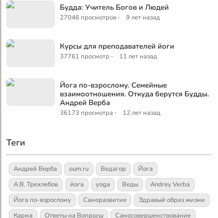
Будда: Учитель Богов и Людей
·
27046 просмотров
9 лет назад
Курсы для преподавателей йоги
·
37761 просмотр
11 лет назад
Йога по-взрослому. Семейные
взаимоотношения. Откуда берутся Будды.
Андрей Верба
·
36173 просмотра
12 лет назад
Теги
Андрей Верба
oum.ru
Ведагор
Йога
А.В. Трехлебов
йога
yoga
Веды
Andrey Verba
Йога по-взрослому
Саморазвитие
Здравый образ жизни
Карма
Ответы на Вопросы
Самосовершенствование