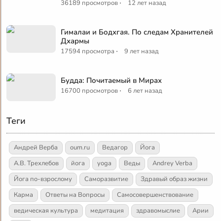
·
36189 просмотров
12 лет назад
Гималаи и Бодхгая. По следам Хранителей
Дхармы
·
17594 просмотра
9 лет назад
Будда: Почитаемый в Мирах
·
16700 просмотров
6 лет назад
Теги
Андрей Верба
oum.ru
Ведагор
Йога
А.В. Трехлебов
йога
yoga
Веды
Andrey Verba
Йога по-взрослому
Саморазвитие
Здравый образ жизни
Карма
Ответы на Вопросы
Самосовершенствование
ведическая культура
медитация
здравомыслие
Арии