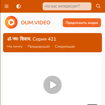
O
U
M
.
V
I
D
E
O
Предложить видео
ॐ नमः शिवाय. Серия 421
На почту
·
Предыдущая
·
Следующая