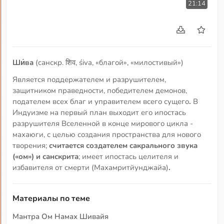
21:14
Ши́ва
(санскр. शिव, śiva, «благой», «милостивый»)
Является поддержателем и разрушителем,
защитником праведности, победителем демонов,
подателем всех благ и управителем всего сущего
.
В
Индуизме на первый план выходит его ипостась
разрушителя Вселенной в конце мирового цикла -
махаюги, с целью создания пространства для нового
творения;
считается создателем сакрального звука
(«ом») и санскрита
; имеет ипостась целителя и
избавителя от смерти (Махамритйунджайа)
.
Материалы по теме
Мантра Ом Намах Шивайя