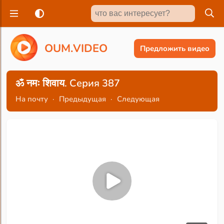
O
U
M
.
V
I
D
E
O
Предложить видео
ॐ नमः शिवाय. Серия 387
На почту
·
Предыдущая
·
Следующая