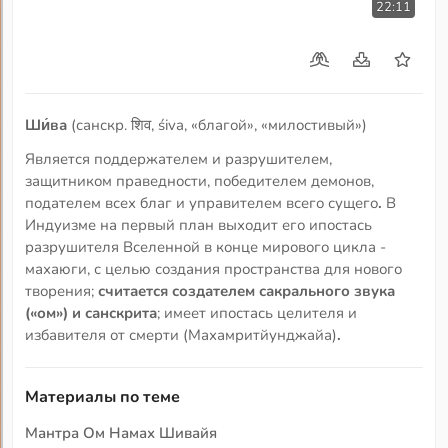
22:11
Ши́ва
(санскр. शिव, śiva, «благой», «милостивый»)
Является поддержателем и разрушителем,
защитником праведности, победителем демонов,
подателем всех благ и управителем всего сущего
.
В
Индуизме на первый план выходит его ипостась
разрушителя Вселенной в конце мирового цикла -
махаюги, с целью создания пространства для нового
творения;
считается создателем сакрального звука
(«ом») и санскрита
; имеет ипостась целителя и
избавителя от смерти (Махамритйунджайа)
.
Материалы по теме
Мантра Ом Намах Шивайя