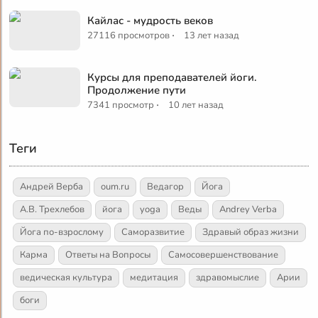
Кайлас - мудрость веков
·
27116 просмотров
13 лет назад
Курсы для преподавателей йоги.
Продолжение пути
·
7341 просмотр
10 лет назад
Теги
Андрей Верба
oum.ru
Ведагор
Йога
А.В. Трехлебов
йога
yoga
Веды
Andrey Verba
Йога по-взрослому
Саморазвитие
Здравый образ жизни
Карма
Ответы на Вопросы
Самосовершенствование
ведическая культура
медитация
здравомыслие
Арии
боги