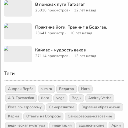
В поисках пути Татхагат
·
25016 просмотров
12 лет назад
Практика йоги. Тренинг в Бодхгае.
·
23641 просмотр
10 лет назад
Кайлас - мудрость веков
·
27114 просмотров
13 лет назад
Теги
Андрей Верба
oum.ru
Ведагор
Йога
А.В. Трехлебов
йога
yoga
Веды
Andrey Verba
Йога по-взрослому
Саморазвитие
Здравый образ жизни
Карма
Ответы на Вопросы
Самосовершенствование
ведическая культура
медитация
здравомыслие
Арии