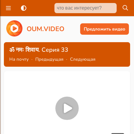
O
U
M
.
V
I
D
E
O
Предложить видео
ॐ नमः शिवाय. Серия 33
На почту
·
Предыдущая
·
Следующая