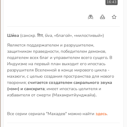
16:43
Ши́ва
(санскр. शिव, śiva, «благой», «милостивый»)
Является поддержателем и разрушителем,
защитником праведности, победителем демонов,
подателем всех благ и управителем всего сущего
.
В
Индуизме на первый план выходит его ипостась
разрушителя Вселенной в конце мирового цикла -
махаюги, с целью создания пространства для нового
творения;
считается создателем сакрального звука
(«ом») и санскрита
; имеет ипостась целителя и
избавителя от смерти (Махамритйунджайа)
.
Все серии сериала "Махадев" можно найти
здесь
.