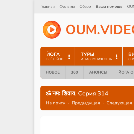
Главная
Фильмы
Обзор
Ваша помощь
OU
O
U
M
.
V
I
D
E
ЙОГА
ТУРЫ
В
ВСЁ О ЙОГЕ
И ПАЛОМНИЧЕСТВА
OU
НОВОЕ
360
АНОНСЫ
ЙОГА 
ॐ नमः शिवाय. Серия 314
На почту
·
Предыдущая
·
Следующая