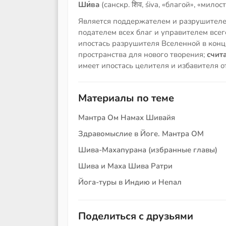
Ши́ва
(санскр. शिव, śiva, «благой», «мило
Является поддержателем и разрушителе
подателем всех благ и управителем всег
ипостась разрушителя Вселенной в конц
пространства для нового творения;
счита
имеет ипостась целителя и избавителя 
Материалы по теме
Мантра Ом Намах Шивайя
Здравомыслие в Йоге. Мантра ОМ
Шива-Махапурана (избранные главы)
Шива и Маха Шива Ратри
Йога-туры в Индию и Непал
Поделиться с друзьями