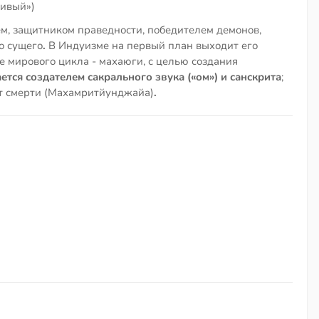
стивый»)
м, защитником праведности, победителем демонов,
о сущего
.
В Индуизме на первый план выходит его
е мирового цикла - махаюги, с целью создания
ется создателем сакрального звука («ом») и санскрита
;
от смерти (Махамритйунджайа)
.