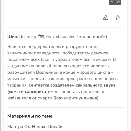
20:58
Ши́ва
(санскр. शिव, śiva, «благой», «милостивый»)
Является поддержателем и разрушителем,
защитником праведности, победителем демонов,
подателем всех благ и управителем всего сущего
.
В
Индуизме на первый план выходит его ипостась
разрушителя Вселенной в конце мирового цикла -
махаюги, с целью создания пространства для нового
творения;
считается создателем сакрального звука
(«ом») и санскрита
; имеет ипостась целителя и
избавителя от смерти (Махамритйунджайа)
.
Материалы по теме
Мантра Ом Намах Шивайя