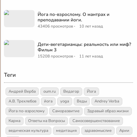
Йога по-взрослому. О мантрах и
преподавании йоги.
·
43406 просмотров
10 лет назад
Дети-вегетарианцы: реальность или миф?
Фильм 3
·
15208 просмотров
11 лет назад
Теги
Андрей Верба
oum.ru
Ведагор
Йога
А.В. Трехлебов
йога
yoga
Веды
Andrey Verba
Йога по-взрослому
Саморазвитие
Здравый образ жизни
Карма
Ответы на Вопросы
Самосовершенствование
ведическая культура
медитация
здравомыслие
Арии