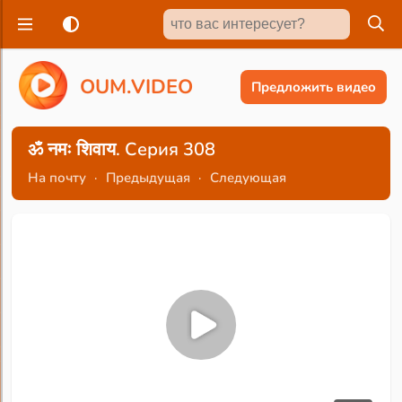
O
U
M
.
V
I
D
E
O
Предложить видео
ॐ नमः शिवाय. Серия 308
На почту
·
Предыдущая
·
Следующая