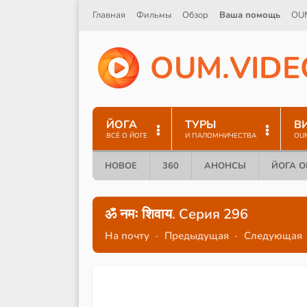
Главная
Фильмы
Обзор
Ваша помощь
OU
O
U
M
.
V
I
D
E
ЙОГА
ТУРЫ
В
ВСЁ О ЙОГЕ
И ПАЛОМНИЧЕСТВА
OU
НОВОЕ
360
АНОНСЫ
ЙОГА 
ॐ नमः शिवाय. Серия 296
На почту
·
Предыдущая
·
Следующая