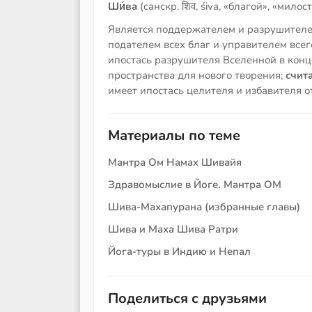
Ши́ва
(санскр. शिव, śiva, «благой», «мило
Является поддержателем и разрушителе
подателем всех благ и управителем всег
ипостась разрушителя Вселенной в конц
пространства для нового творения;
счита
имеет ипостась целителя и избавителя 
Материалы по теме
Мантра Ом Намах Шивайя
Здравомыслие в Йоге. Мантра ОМ
Шива-Махапурана (избранные главы)
Шива и Маха Шива Ратри
Йога-туры в Индию и Непал
Поделиться с друзьями