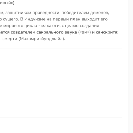
стивый»)
м, защитником праведности, победителем демонов,
о сущего
.
В Индуизме на первый план выходит его
е мирового цикла - махаюги, с целью создания
ется создателем сакрального звука («ом») и санскрита
;
от смерти (Махамритйунджайа)
.