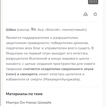
20:51
Ши́ва
(санскр. शिव, śiva, «благой», «милостивый»)
Является поддержателем и разрушителем,
защитником праведности, победителем демонов,
подателем всех благ и управителем всего сущего
.
В
Индуизме на первый план выходит его ипостась
разрушителя Вселенной в конце мирового цикла -
махаюги, с целью создания пространства для нового
творения;
считается создателем сакрального звука
(«ом») и санскрита
; имеет ипостась целителя и
избавителя от смерти (Махамритйунджайа)
.
Материалы по теме
Мантра Ом Намах Шивайя