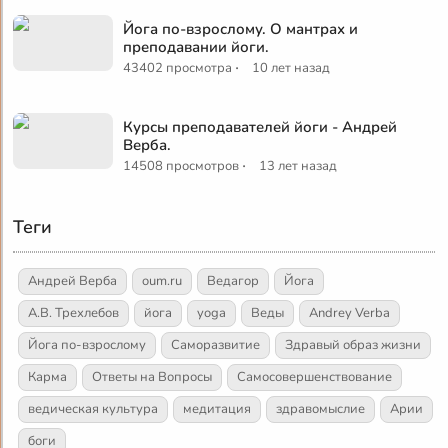
Йога по-взрослому. О мантрах и
преподавании йоги.
·
43402 просмотра
10 лет назад
Курсы преподавателей йоги - Андрей
Верба.
·
14508 просмотров
13 лет назад
Теги
Андрей Верба
oum.ru
Ведагор
Йога
А.В. Трехлебов
йога
yoga
Веды
Andrey Verba
Йога по-взрослому
Саморазвитие
Здравый образ жизни
Карма
Ответы на Вопросы
Самосовершенствование
ведическая культура
медитация
здравомыслие
Арии
боги