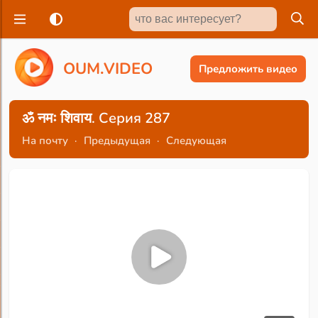
O
U
M
.
V
I
D
E
O
Предложить видео
ॐ नमः शिवाय. Серия 287
На почту
·
Предыдущая
·
Следующая