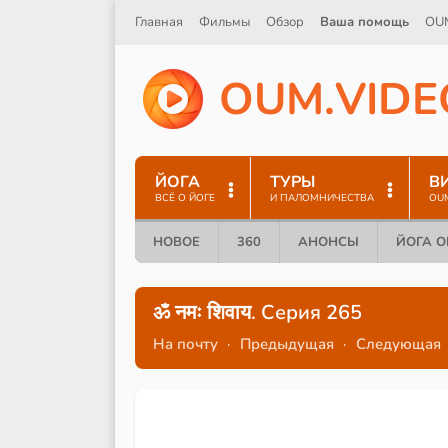
Главная
Фильмы
Обзор
Ваша помощь
OU
O
U
M
.
V
I
D
E
ЙОГА
ТУРЫ
В
ВСЁ О ЙОГЕ
И ПАЛОМНИЧЕСТВА
OU
НОВОЕ
360
АНОНСЫ
ЙОГА 
ॐ नमः शिवाय. Серия 265
На почту
·
Предыдущая
·
Следующая