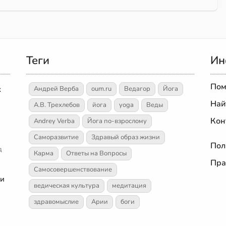
Теги
Ин
Пом
х
Андрей Верба
oum.ru
Ведагор
Йога
Най
А.В. Трехлебов
йога
yoga
Веды
Кон
Andrey Verba
Йога по-взрослому
Саморазвитие
Здравый образ жизни
Пол
д
Карма
Ответы на Вопросы
Пра
Самосовершенствование
 и
ведическая культура
медитация
здравомыслие
Арии
боги