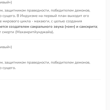
стивый»)
м, защитником праведности, победителем демонов,
о сущего
.
В Индуизме на первый план выходит его
е мирового цикла - махаюги, с целью создания
ется создателем сакрального звука («ом») и санскрита
;
от смерти (Махамритйунджайа)
.
стивый»)
м, защитником праведности, победителем демонов,
о сущего
.