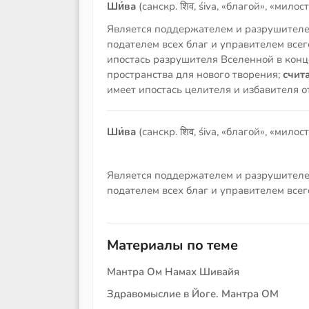
Ши́ва
(санскр. शिव, śiva, «благой», «мило
Является поддержателем и разрушителе
подателем всех благ и управителем всег
ипостась разрушителя Вселенной в конц
пространства для нового творения;
счита
имеет ипостась целителя и избавителя 
Ши́ва
(санскр. शिव, śiva, «благой», «мило
Является поддержателем и разрушителе
подателем всех благ и управителем всег
Материалы по теме
Мантра Ом Намах Шивайя
Здравомыслие в Йоге. Мантра ОМ