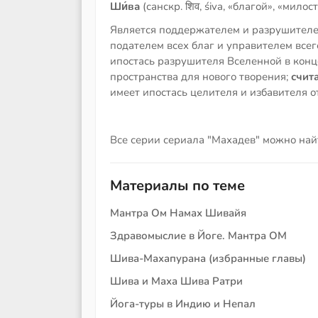
Ши́ва
(санскр. शिव, śiva, «благой», «мило
Является поддержателем и разрушителе
подателем всех благ и управителем всег
ипостась разрушителя Вселенной в конц
пространства для нового творения;
счита
имеет ипостась целителя и избавителя 
Все серии сериала "Махадев" можно на
Материалы по теме
Мантра Ом Намах Шивайя
Здравомыслие в Йоге. Мантра ОМ
Шива-Махапурана (избранные главы)
Шива и Маха Шива Ратри
Йога-туры в Индию и Непал