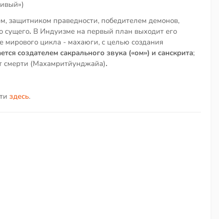
стивый»)
м, защитником праведности, победителем демонов,
о сущего
.
В Индуизме на первый план выходит его
е мирового цикла - махаюги, с целью создания
ется создателем сакрального звука («ом») и санскрита
;
от смерти (Махамритйунджайа)
.
йти
здесь
.