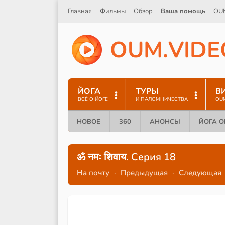
Главная
Фильмы
Обзор
Ваша помощь
OU
O
U
M
.
V
I
D
E
ЙОГА
ТУРЫ
В
ВСЁ О ЙОГЕ
И ПАЛОМНИЧЕСТВА
OU
НОВОЕ
360
АНОНСЫ
ЙОГА 
ॐ नमः शिवाय. Серия 18
На почту
·
Предыдущая
·
Следующая