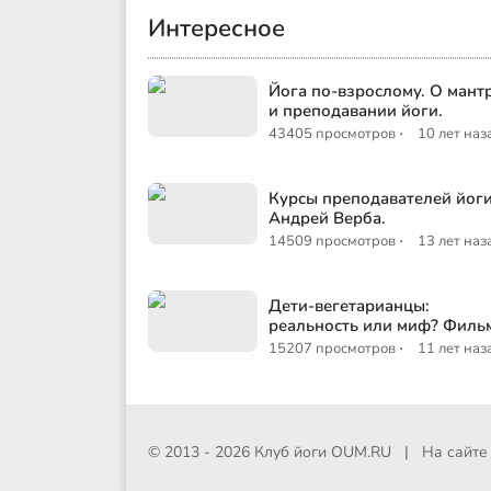
Интересное
Йога по-взрослому. О мант
и преподавании йоги.
·
43405 просмотров
10 лет наз
Курсы преподавателей йоги
Андрей Верба.
·
14509 просмотров
13 лет наз
Дети-вегетарианцы:
реальность или миф? Филь
·
15207 просмотров
11 лет наз
© 2013 - 2026 Клуб йоги
OUM.RU
|
На сайт