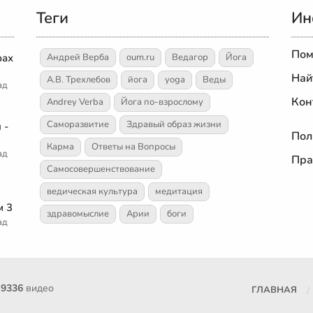
Теги
Ин
Пом
рах
Андрей Верба
oum.ru
Ведагор
Йога
Най
А.В. Трехлебов
йога
yoga
Веды
ад
Кон
Andrey Verba
Йога по-взрослому
Саморазвитие
Здравый образ жизни
 -
Пол
Карма
Ответы на Вопросы
ад
Пра
Самосовершенствование
ведическая культура
медитация
м 3
здравомыслие
Арии
боги
ад
е
9336
видео
ГЛАВНАЯ